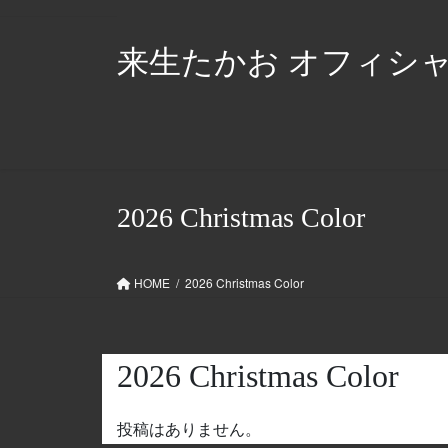
コ
ナ
ン
ビ
来生たかお オフィシ
テ
ゲ
ン
ー
ツ
シ
に
ョ
移
ン
動
に
移
2026 Christmas Color
動
HOME
2026 Christmas Color
2026 Christmas Color
投稿はありません。