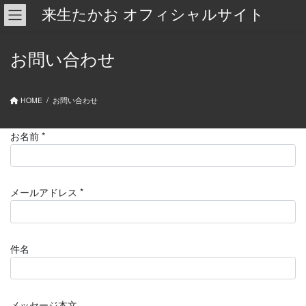
コ
ナ
来生たかお オフィシャルサイト
ン
ビ
テ
ゲ
ン
ー
お問い合わせ
ツ
シ
に
ョ
移
ン
HOME
お問い合わせ
動
に
移
動
お名前 *
メールアドレス *
件名
メッセージ本文